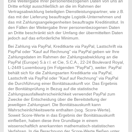
Eine Weitergabe Ihrer personenbezogenen Daten von uns an
Dritte erfolgt ausschließlich an die im Rahmen der
Vertragsabwicklung beteiligten Dienstleistungspartner, wie z.B.
das mit der Lieferung beauftragte Logistik-Unternehmen und
das mit Zahlungsangelegenheiten beauftragte Kreditinstitut. In
den Fällen der Weitergabe Ihrer personenbezogenen Daten
an Dritte beschränkt sich der Umfang der übermittelten Daten
jedoch auf das erforderliche Minimum.
Bei Zahlung via PayPal, Kreditkarte via PayPal, Lastschrift via
PayPal oder "Kauf auf Rechnung" via PayPal geben wir Ihre
Zahlungsdaten im Rahmen der Zahlungsabwicklung an die
PayPal (Europe) S.à r.l. et Cie, S.C.A., 22-24 Boulevard Royal,
L-2449 Luxembourg (im Folgenden "PayPal"), weiter. PayPal
behält sich für die Zahlungsarten Kreditkarte via PayPal,
Lastschrift via PayPal oder "Kauf auf Rechnung" via PayPal
die Durchführung einer Bonitätsauskunft vor. Das Ergebnis
der Bonitätsprüfung in Bezug auf die statistische
Zahlungsausfallwahrscheinlichkeit verwendet PayPal zum
Zwecke der Entscheidung über die Bereitstellung der
jeweiligen Zahlungsart. Die Bonitätsauskunft kann
Wahrscheinlichkeitswerte enthalten (sog. Score-Werte).
Soweit Score-Werte in das Ergebnis der Bonitätsauskunft
einfließen, haben diese ihre Grundlage in einem
wissenschaftlich anerkannten mathematisch-statistischen
Verfahren. In die Berechnung der Score-Werte fließen unter